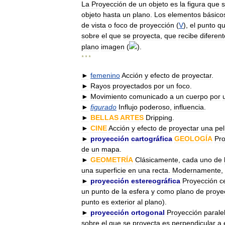
La
Proyección
de
un
objeto
es
la
figura
que
objeto
hasta
un
plano
.
Los
elementos
básico
de
vista
o
foco
de
proyección
(
V
),
el
punto
q
sobre
el
que
se
proyecta
,
que
recibe
diferen
plano
imagen
(
).
* * *
►
femenino
Acción
y
efecto
de
proyectar
.
►
Rayos
proyectados
por
un
foco
.
►
Movimiento
comunicado
a
un
cuerpo
por
►
figurado
Influjo
poderoso
,
influencia
.
►
BELLAS
ARTES
Dripping
.
►
CINE
Acción
y
efecto
de
proyectar
una
pel
►
proyección
cartográfica
GEOLOGÍA
Pro
de
un
mapa
.
►
GEOMETRÍA
Clásicamente
,
cada
uno
de
una
superficie
en
una
recta
.
Modernamente
,
►
proyección
estereográfica
Proyección
c
un
punto
de
la
esfera
y
como
plano
de
proye
punto
es
exterior
al
plano
).
►
proyección
ortogonal
Proyección
parale
sobre
el
que
se
proyecta
es
perpendicular
a