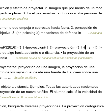
f. Acción y efecto de proyectar. 2. Imagen que por medio de un foco
rficie plana. 3. En el psicoanálisis, atribución a otra persona de
o de la lengua española
lemento que empuja o sobresale hacia fuera. 2. percepción de
bjetiva. 3. (en psicología) mecanismo de defensa in …
Diccionario
P32816}} {{［}}proyección{{］}} ‹pro·yec·ción› {{《}}▍ s.f.{{》}}
 de algo hacia adelante o a distancia: • la proyección de un
ndencia …
Diccionario de uso del español actual con sinónimos y antónimos
proyectarse: proyección de una imagen, la proyección de una
unto de los rayos que, desde una fuente de luz, caen sobre una
ste en… …
Español en México
 objeto a distancia Ejemplos: Todas las autoridades nacionales
oyección de un nuevo satélite. El alumno calculó la velocidad de
Español Extremo Basic and Intermediate
ión, búsqueda Diversas proyecciones. La proyección cartográfica