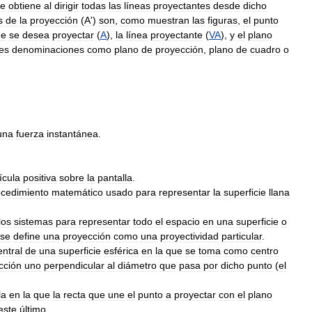
se
obtiene
al
dirigir
todas
las
líneas
proyectantes
desde
dicho
s
de
la
proyección
(
A
')
son
,
como
muestran
las
figuras
,
el
punto
ue
se
desea
proyectar
(
A
),
la
línea
proyectante
(
VA
),
y
el
plano
tes
denominaciones
como
plano
de
proyección
,
plano
de
cuadro
o
una
fuerza
instantánea
.
ícula
positiva
sobre
la
pantalla
.
cedimiento
matemático
usado
para
representar
la
superficie
llana
los
sistemas
para
representar
todo
el
espacio
en
una
superficie
o
se
define
una
proyección
como
una
proyectividad
particular
.
entral
de
una
superficie
esférica
en
la
que
se
toma
como
centro
cción
uno
perpendicular
al
diámetro
que
pasa
por
dicho
punto
(
el
la
en
la
que
la
recta
que
une
el
punto
a
proyectar
con
el
plano
este
último
.