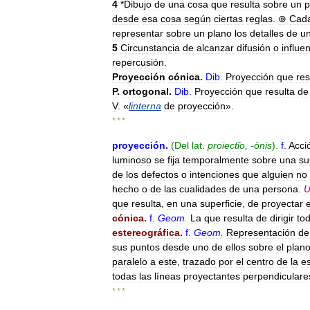
4
*
Dibujo
de
una
cosa
que
resulta
sobre
un
p
desde
esa
cosa
según
ciertas
reglas
.
⊚
Cad
representar
sobre
un
plano
los
detalles
de
u
5
Circunstancia
de
alcanzar
difusión
o
influe
repercusión
.
Proyección
cónica
.
Dib
.
Proyección
que
res
P
.
ortogonal
.
Dib
.
Proyección
que
resulta
de
V
. «
linterna
de
proyección
».
* * *
proyección
.
(
Del
lat
.
proiectĭo
, -
ōnis
).
f
.
Acci
luminoso
se
fija
temporalmente
sobre
una
su
de
los
defectos
o
intenciones
que
alguien
no
hecho
o
de
las
cualidades
de
una
persona
.
U
que
resulta
,
en
una
superficie
,
de
proyectar
cónica
.
f
.
Geom
.
La
que
resulta
de
dirigir
to
estereográfica
.
f
.
Geom
.
Representación
de
sus
puntos
desde
uno
de
ellos
sobre
el
plan
paralelo
a
este
,
trazado
por
el
centro
de
la
e
todas
las
líneas
proyectantes
perpendiculare
* * *