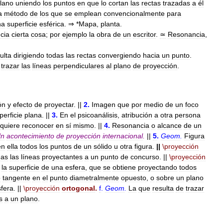
lano
uniendo
los
puntos
en
que
lo
cortan
las
rectas
trazadas
a
él
a
método
de
los
que
se
emplean
convencionalmente
para
na
superficie
esférica
. ⇒ *
Mapa
,
planta
.
ncia
cierta
cosa
;
por
ejemplo
la
obra
de
un
escritor
.
≃
Resonancia
,
ulta
dirigiendo
todas
las
rectas
convergiendo
hacia
un
punto
.
trazar
las
líneas
perpendiculares
al
plano
de
proyección
.
ón
y
efecto
de
proyectar
. ||
2
.
Imagen
que
por
medio
de
un
foco
perficie
plana
. ||
3
.
En
el
psicoanálisis
,
atribución
a
otra
persona
quiere
reconocer
en
sí
mismo
. ||
4
.
Resonancia
o
alcance
de
un
n
acontecimiento
de
proyección
internacional
.
||
5
.
Geom
.
Figura
en
ella
todos
los
puntos
de
un
sólido
u
otra
figura
.
||
\
proyección
das
las
líneas
proyectantes
a
un
punto
de
concurso
. ||
\
proyección
la
superficie
de
una
esfera
,
que
se
obtiene
proyectando
todos
o
tangente
en
el
punto
diametralmente
opuesto
,
o
sobre
un
plano
sfera
. ||
\
proyección
ortogonal
.
f
.
Geom
.
La
que
resulta
de
trazar
s
a
un
plano
.