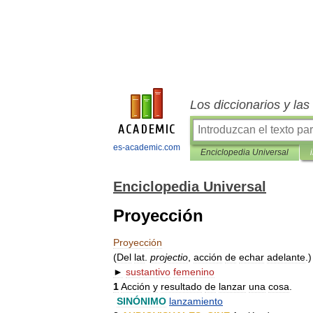
Los diccionarios y la
es-academic.com
Enciclopedia Universal
Enciclopedia Universal
Proyección
Proyección
(
Del
lat
.
projectio
,
acción
de
echar
adelante
.)
►
sustantivo
femenino
1
Acción
y
resultado
de
lanzar
una
cosa
.
SINÓNIMO
lanzamiento