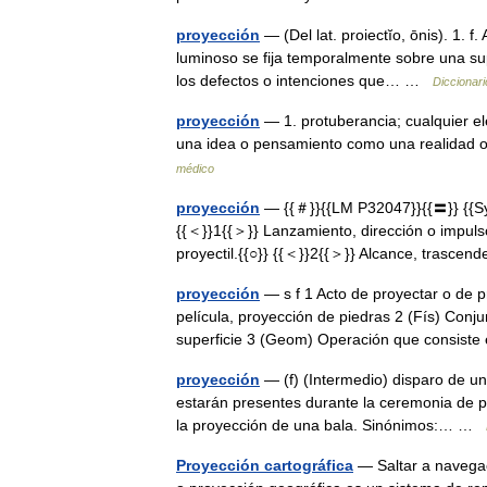
proyección
— (Del lat. proiectĭo, ōnis). 1. 
luminoso se fija temporalmente sobre una supe
los defectos o intenciones que… …
Diccionari
proyección
— 1. protuberancia; cualquier e
una idea o pensamiento como una realidad o
médico
proyección
— {{＃}}{{LM P32047}}{{〓}} {{Syn
{{＜}}1{{＞}} Lanzamiento, dirección o impulso
proyectil.{{○}} {{＜}}2{{＞}} Alcance, trasce
proyección
— s f 1 Acto de proyectar o de 
película, proyección de piedras 2 (Fís) Conj
superficie 3 (Geom) Operación que consi
proyección
— (f) (Intermedio) disparo de un
estarán presentes durante la ceremonia de pr
la proyección de una bala. Sinónimos:… …
Proyección cartográfica
— Saltar a navegac