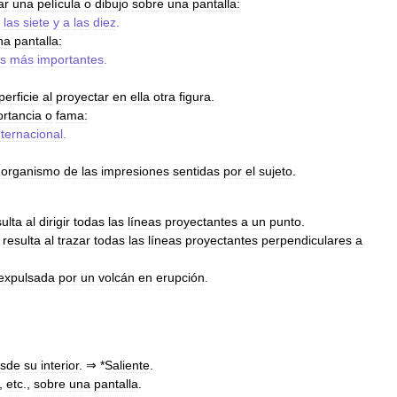
ar
una
película
o
dibujo
sobre
una
pantalla:
las
siete
y
a
las
diez
.
na
pantalla:
s
más
importantes
.
perficie
al
proyectar
en
ella
otra
figura
.
rtancia
o
fama:
nternacional
.
organismo
de
las
impresiones
sentidas
por
el
sujeto
.
sulta
al
dirigir
todas
las
líneas
proyectantes
a
un
punto
.
resulta
al
trazar
todas
las
líneas
proyectantes
perpendiculares
a
expulsada
por
un
volcán
en
erupción
.
sde
su
interior
. ⇒ *
Saliente
.
,
etc
.,
sobre
una
pantalla
.