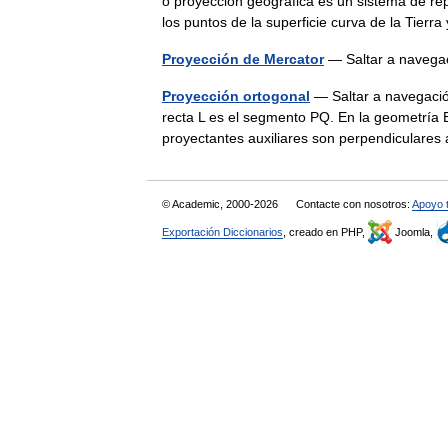
o proyección geográfica es un sistema de re
los puntos de la superficie curva de la Tie
Proyección de Mercator
— Saltar a naveg
Proyección ortogonal
— Saltar a navegació
recta L es el segmento PQ. En la geometría E
proyectantes auxiliares son perpendiculare
© Academic, 2000-2026
Contacte con nosotros:
Apoyo 
Exportación Diccionarios
, creado en PHP,
Joomla,