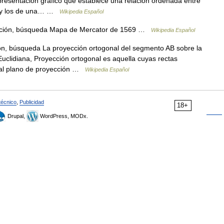
presentación gráfico que establece una relación ordenada entre
rra y los de una… …
Wikipedia Español
ación, búsqueda Mapa de Mercator de 1569 …
Wikipedia Español
n, búsqueda La proyección ortogonal del segmento AB sobre la
uclidiana, Proyección ortogonal es aquella cuyas rectas
s al plano de proyección …
Wikipedia Español
técnico
,
Publicidad
18+
Drupal,
WordPress, MODx.