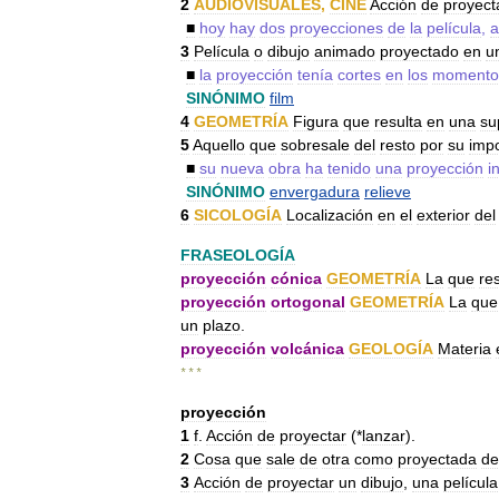
2
AUDIOVISUALES
,
CINE
Acción
de
proyect
■
hoy
hay
dos
proyecciones
de
la
película
,
a
3
Película
o
dibujo
animado
proyectado
en
u
■
la
proyección
tenía
cortes
en
los
momento
SINÓNIMO
film
4
GEOMETRÍA
Figura
que
resulta
en
una
su
5
Aquello
que
sobresale
del
resto
por
su
impo
■
su
nueva
obra
ha
tenido
una
proyección
i
SINÓNIMO
envergadura
relieve
6
SICOLOGÍA
Localización
en
el
exterior
del
FRASEOLOGÍA
proyección
cónica
GEOMETRÍA
La
que
re
proyección
ortogonal
GEOMETRÍA
La
que
un
plazo
.
proyección
volcánica
GEOLOGÍA
Materia
* * *
proyección
1
f
.
Acción
de
proyectar
(*
lanzar
).
2
Cosa
que
sale
de
otra
como
proyectada
de
3
Acción
de
proyectar
un
dibujo
,
una
película