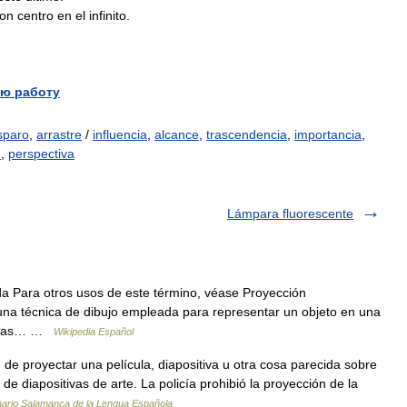
on
centro
en
el
infinito
.
ю работу
sparo
,
arrastre
/
influencia
,
alcance
,
trascendencia
,
importancia
,
n
,
perspectiva
Lámpara fluorescente
 Para otros usos de este término, véase Proyección
una técnica de dibujo empleada para representar un objeto en una
 líneas… …
Wikipedia Español
de proyectar una película, diapositiva u otra cosa parecida sobre
 de diapositivas de arte. La policía prohibió la proyección de la
nario Salamanca de la Lengua Española