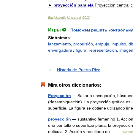
►
proyección
paralela
Proyección
central
c
Enciclopedia
Universal
.
2012
.
Игры ⚽
Поможем решить контрольну
Sinónimos
:
lanzamiento
,
propulsión
,
empuje
,
impulso
,
di
envergadura
/
figura
,
representación
,
image
Historia de Puerto Rico
Mira otros diccionarios:
Proyección
— Saltar a navegación, búsqueda
(desambiguación). La proyección gráfica es 
superficie. La figura se obtiene utilizando
proyección
— sustantivo femenino 1. Acción 
una pantalla o superficie plana: la proyección
película. 2. Acción y resultado de… …
Diccio